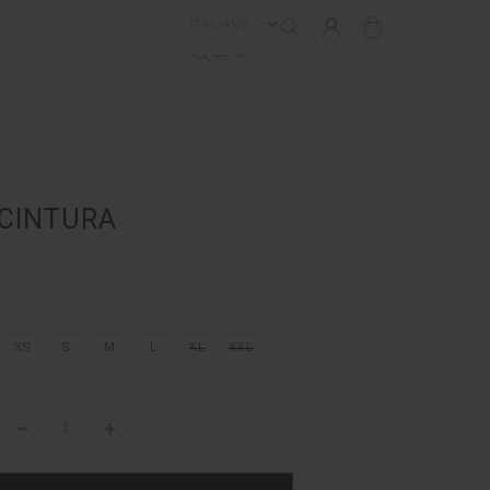
LOGIN/REGISTRAZIONE
CART
CERCA
 CINTURA
XS
S
M
L
XL
XXL