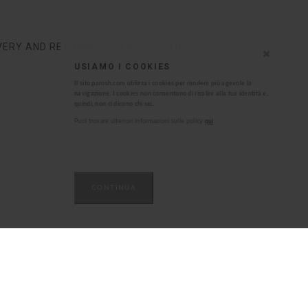
VERY AND RETURNS
SERVIZIO CLIENTI
USIAMO I COOKIES
Il sito parosh.com utilizza i cookies per rendere più agevole la
navigazione. I cookies non consentono di risalire alla tua identità e,
quindi, non ci dicono chi sei.
Puoi trovare ulteriori informazioni sulle policy
qui
CONTINUA