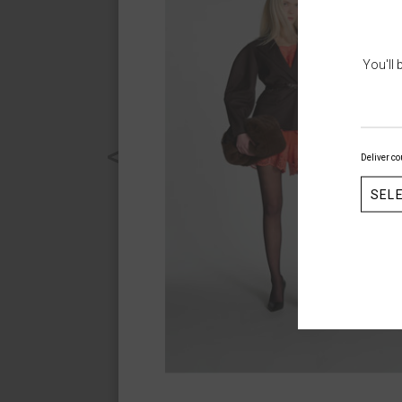
You'll
<
Deliver co
SEL