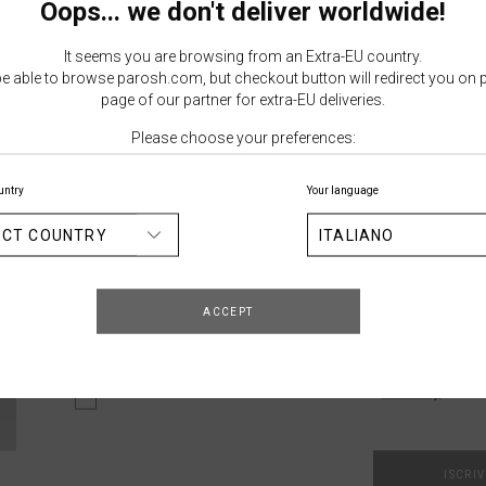
Oops... we don't deliver worldwide!
COGNOME
DATA D
It seems you are browsing from an Extra-EU country.
GG
 be able to browse parosh.com, but checkout button will redirect you on 
page of our partner for extra-EU deliveries.
INSERISCI LA TUA EMAIL
Please choose your preferences:
>
untry
Your language
ECT COUNTRY
ITALIANO
Acconsento al trattamento dei dati personali secondo
Acconsento al trattamento dei dati personali da parte
comunicazioni commerciali relative alle novità del 
ACCEPT
riguardanti le mie preferenze
Acconsento al trattamento dei dati personali da part
la mia esperienza di navigazione e ricevere proposte
Ho letto ed accetto le condizioni sulla
Privacy
ISCRIV