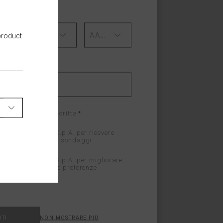
I NASCITA
MM
AAAA
product
 l’informativa descritta
 di P.A.R.O.S.H. S.p.A. per ricevere
mondo P.A.R.O.S.H. e sondaggi
e di P.A.R.O.S.H. S.p.A. per migliorare
 in linea con le mie preferenze
ITI
NON MOSTRARE PIÙ