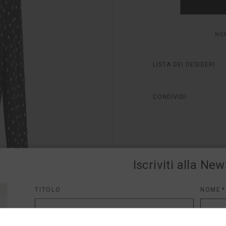
NON
LISTA DEI DESIDERI
CONDIVIDI
Iscriviti alla New
TITOLO
NOME