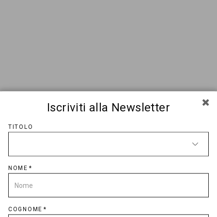
AGGIUNGI AL CARRELLO
NON C'È LA TUA TAGLIA?
RICHIEDILA
DETTAGLI
Iscriviti alla Newsletter
DELIVERY AND RETURNS
TITOLO
SERVIZIO CLIENTI
NOME
LISTA DEI DESIDERI
CONDIVIDI
COGNOME