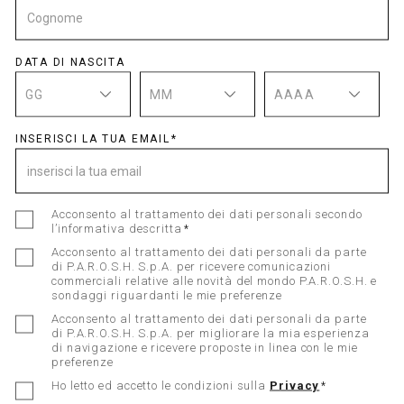
DATA DI NASCITA
Potrebbe Piacerti Anche
GG
MM
AAAA
INSERISCI LA TUA EMAIL
Acconsento al trattamento dei dati personali secondo
l’informativa descritta
Acconsento al trattamento dei dati personali da parte
di P.A.R.O.S.H. S.p.A. per ricevere comunicazioni
commerciali relative alle novità del mondo P.A.R.O.S.H. e
sondaggi riguardanti le mie preferenze
Acconsento al trattamento dei dati personali da parte
di P.A.R.O.S.H. S.p.A. per migliorare la mia esperienza
di navigazione e ricevere proposte in linea con le mie
preferenze
Ho letto ed accetto le condizioni sulla
Privacy
PIMPY26D232339_005_S26
PIMPY26D313074_005_S26