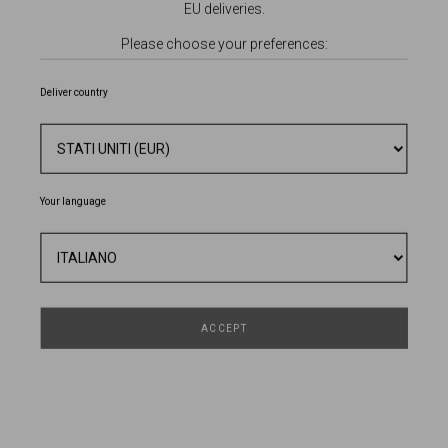
EU deliveries.
Please choose your preferences:
Deliver country
Your language
CHEMISIER CON CINTURA
474,60 €
678,00 €
- 30%
ACCEPT
TAGLIA
QUANTITÀ