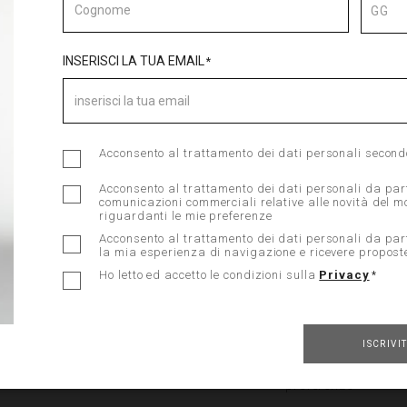
GG
 be able to browse parosh.com, but checkout button will redirect you on 
page of our partner for extra-EU deliveries.
CONFERMA PASSWORD
INSERISCI LA TUA EMAIL
Please choose your preferences:
untry
Your language
ECT COUNTRY
ITALIANO
Acconsento al trattamento dei dati personali secondo
Registrati alla New
Acconsento al trattamento dei dati personali da parte
comunicazioni commerciali relative alle novità del 
ACCEPT
Acconsento al trat
riguardanti le mie preferenze
l’informativa descr
Acconsento al trattamento dei dati personali da part
la mia esperienza di navigazione e ricevere proposte
Acconsento al trat
Ho letto ed accetto le condizioni sulla
Privacy
di P.A.R.O.S.H. S.p
commerciali relativ
e sondaggi riguard
Acconsento al trat
ISCRIVIT
di P.A.R.O.S.H. S.p
navigazione e ricev
preferenze