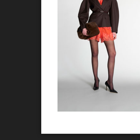
You'll
Deliver co
SEL