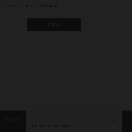
 le condizioni sulla
Privacy
ISCRIVITI
OLLOW US
SPEDISCI UN'EMAIL
USIAMO I COOKIES
RISPOSTA IN 24H