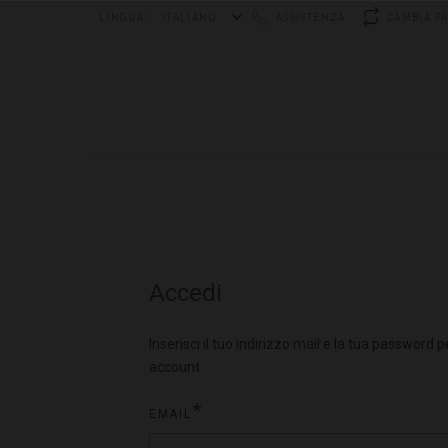
LINGUA:
ASSISTENZA
CAMBIA P
COLLECTIONS & STORES
Accedi
Inserisci il tuo indirizzo mail e la tua password 
account
EMAIL