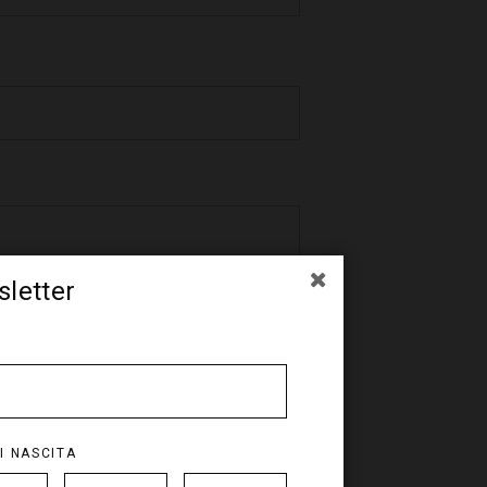
sletter
I NASCITA