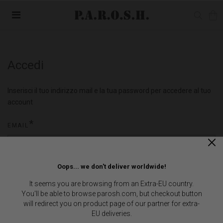
Accedi
Inserisci il tuo indirizzo mail e la tua password per accedere al tuo
account
EMAIL
Oops... we don't deliver worldwide!
PASSWORD
It seems you are browsing from an Extra-EU country.
You'll be able to browse parosh.com, but checkout button
will redirect you on product page of our partner for extra-
EU deliveries.