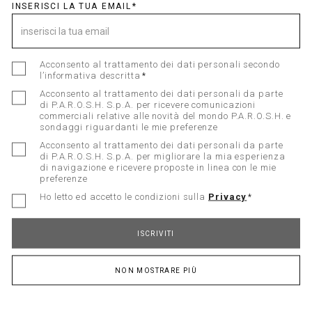
INSERISCI LA TUA EMAIL
Acconsento al trattamento dei dati personali secondo
Registrati alla Newsletter
l’informativa descritta
Acconsento al trattamento dei dati personali da parte
di P.A.R.O.S.H. S.p.A. per ricevere comunicazioni
Acconsento al trattamento dei dati personali
commerciali relative alle novità del mondo P.A.R.O.S.H. e
secondo l’informativa descritta
sondaggi riguardanti le mie preferenze
Acconsento al trattamento dei dati personali da parte
Acconsento al trattamento dei dati personali da
di P.A.R.O.S.H. S.p.A. per migliorare la mia esperienza
parte di P.A.R.O.S.H. S.p.A. per ricevere
di navigazione e ricevere proposte in linea con le mie
comunicazioni commerciali relative alle novità del
preferenze
mondo P.A.R.O.S.H. e sondaggi riguardanti le mie
preferenze
Ho letto ed accetto le condizioni sulla
Privacy
Acconsento al trattamento dei dati personali da
ISCRIVITI
parte di P.A.R.O.S.H. S.p.A. per migliorare la mia
esperienza di navigazione e ricevere proposte in
linea con le mie preferenze
NON MOSTRARE PIÙ
Ho letto ed accetto le condizioni sulla
Privacy