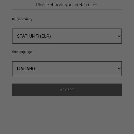
Please choose your preferences:
Password Dimenticata
Deliver country
ACCEDI
Your language
Registrati
Ti invitiamo a registrarti qui per creare il tuo Account
ACCEPT
NOME
COGNOME