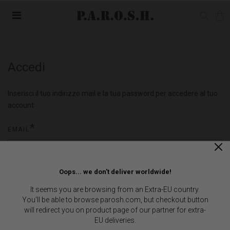
Accedi
Inserisci il tuo indirizzo mail e la tua password per accedere al tuo
account
EMAIL
Oops... we don't deliver worldwide!
PASSWORD
It seems you are browsing from an Extra-EU country.
You'll be able to browse parosh.com, but checkout button
will redirect you on product page of our partner for extra-
EU deliveries.