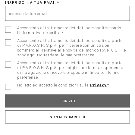
INSERISCI LA TUA EMAIL
Acconsento al trattamento dei dati personali secondo
Registrati alla Newsletter
l’informativa descritta
Acconsento al trattamento dei dati personali da parte
di P.A.R.O.S.H. S.p.A. per ricevere comunicazioni
Acconsento al trattamento dei dati personali
commerciali relative alle novità del mondo P.A.R.O.S.H. e
secondo l’informativa descritta
sondaggi riguardanti le mie preferenze
Acconsento al trattamento dei dati personali da parte
Acconsento al trattamento dei dati personali da
di P.A.R.O.S.H. S.p.A. per migliorare la mia esperienza
parte di P.A.R.O.S.H. S.p.A. per ricevere
di navigazione e ricevere proposte in linea con le mie
comunicazioni commerciali relative alle novità del
preferenze
mondo P.A.R.O.S.H. e sondaggi riguardanti le mie
preferenze
Ho letto ed accetto le condizioni sulla
Privacy
Acconsento al trattamento dei dati personali da
ISCRIVITI
parte di P.A.R.O.S.H. S.p.A. per migliorare la mia
esperienza di navigazione e ricevere proposte in
linea con le mie preferenze
NON MOSTRARE PIÙ
Ho letto ed accetto le condizioni sulla
Privacy