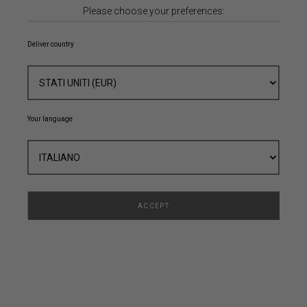
Please choose your preferences:
Password Dimenticata
Deliver country
ACCEDI
Your language
Registrati
Ti invitiamo a registrarti qui per creare il tuo Account
ACCEPT
NOME
COGNOME