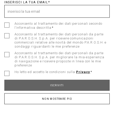
INSERISCI LA TUA EMAIL
Acconsento al trattamento dei dati personali secondo
Registrati alla Newsletter
l’informativa descritta
Acconsento al trattamento dei dati personali da parte
di P.A.R.O.S.H. S.p.A. per ricevere comunicazioni
Acconsento al trattamento dei dati personali
commerciali relative alle novità del mondo P.A.R.O.S.H. e
secondo l’informativa descritta
sondaggi riguardanti le mie preferenze
Acconsento al trattamento dei dati personali da parte
Acconsento al trattamento dei dati personali da
di P.A.R.O.S.H. S.p.A. per migliorare la mia esperienza
parte di P.A.R.O.S.H. S.p.A. per ricevere
di navigazione e ricevere proposte in linea con le mie
comunicazioni commerciali relative alle novità del
preferenze
mondo P.A.R.O.S.H. e sondaggi riguardanti le mie
preferenze
Ho letto ed accetto le condizioni sulla
Privacy
Acconsento al trattamento dei dati personali da
ISCRIVITI
parte di P.A.R.O.S.H. S.p.A. per migliorare la mia
esperienza di navigazione e ricevere proposte in
linea con le mie preferenze
NON MOSTRARE PIÙ
Ho letto ed accetto le condizioni sulla
Privacy