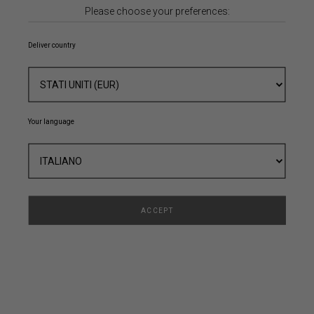
Please choose your preferences:
Password Dimenticata
Deliver country
ACCEDI
Your language
Registrati
Ti invitiamo a registrarti qui per creare il tuo Account
ACCEPT
NOME
COGNOME