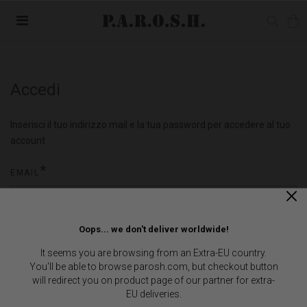
Accedi
Inserisci il tuo indirizzo mail e la tua password per accedere al tuo
account
EMAIL
Oops... we don't deliver worldwide!
PASSWORD
It seems you are browsing from an Extra-EU country.
You'll be able to browse parosh.com, but checkout button
will redirect you on product page of our partner for extra-
EU deliveries.